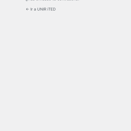
← Ir a UNIR iTED