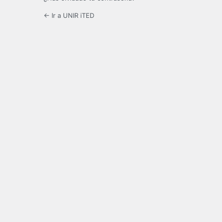
← Ir a UNIR iTED