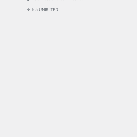
← Ir a UNIR iTED