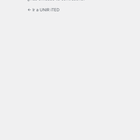
← Ir a UNIR iTED