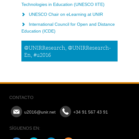
Technologies in Education (UNESCO IITE)
UNESCO Chair on eLearning at UNIR
International Council for Open and Distance
Education (ICDE)
@UNIRResearch, @UNIRResearch-
En, #u2016
CONTACTO
u2016@unir.net
+34 91 567 43 91
SÍGUENOS EN: