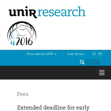
Otras web de UNIR
User Access
ES
EN
Mostr
naveg
Fees
Extended deadline for early