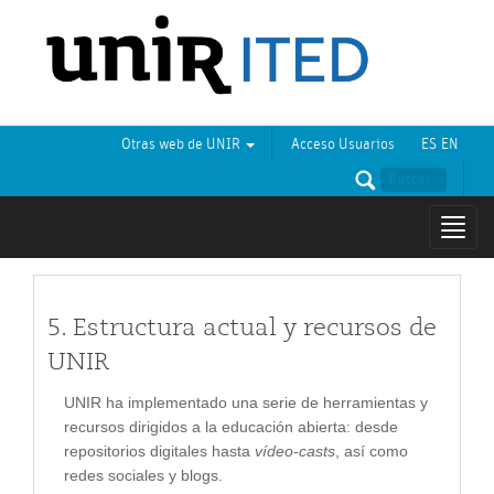
Otras web de UNIR
Acceso Usuarios
ES
EN
Mostr
naveg
5. Estructura actual y recursos de
UNIR
UNIR ha implementado una serie de herramientas y
recursos dirigidos a la educación abierta: desde
repositorios digitales hasta
vídeo-casts
, así como
redes sociales y blogs.