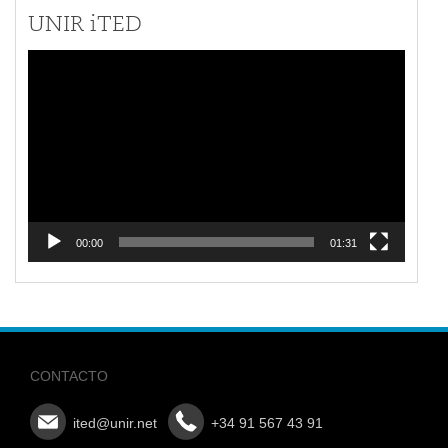
UNIR iTED
Reproductor
de
vídeo
00:00
01:31
CONTACTO
ited@unir.net
+34 91 567 43 91