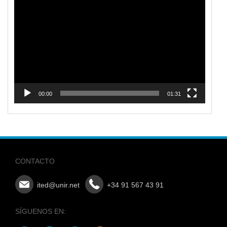
Reproductor
de
vídeo
00:00
01:31
CONTACTO
ited@unir.net
+34 91 567 43 91
SÍGUENOS EN: