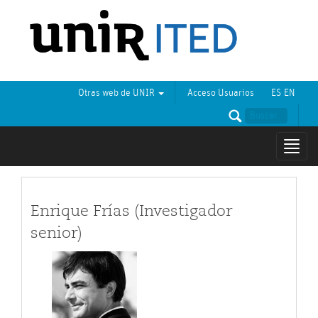
Otras web de UNIR
Acceso Usuarios
ES
EN
Mostr
naveg
Enrique Frías (Investigador
senior)