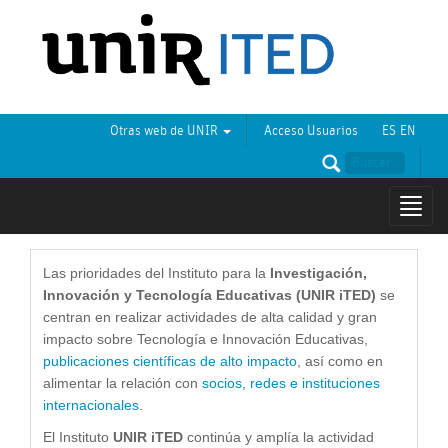
Otras web de UNIR
Acceso Usuarios
ES
EN
Mostr
naveg
Las prioridades del Instituto para la
Investigación,
Innovación y Tecnología Educativas (UNIR iTED)
se
centran en realizar actividades de alta calidad y gran
impacto sobre Tecnología e Innovación Educativas,
publicaciones científicas de alto impacto
, así como en
alimentar la relación con
socios, redes e instituciones
internacionales
.
El Instituto
UNIR iTED
continúa y amplía la actividad