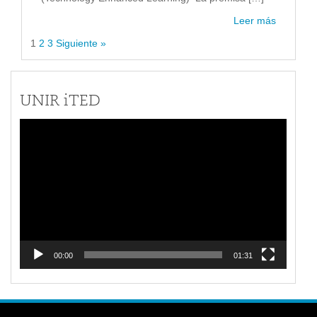
Leer más
1
2
3
Siguiente »
UNIR iTED
Reproductor
de
vídeo
00:00
01:31