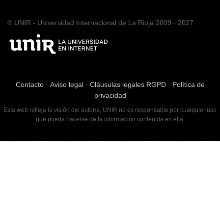
© UNIR - Universidad Internacional de La Rioja 2009 - 2027
Contacto
·
Aviso legal
·
Cláusulas legales RGPD
·
Política de
privacidad
Esta web refleja la visión del autor/a; UNIR no es responsable por cualquier uso
que pueda hacerse de la información contenida en ella.