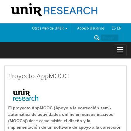
Otras web de UNIR
Acceso Usuarios
ES
EN
Mostr
naveg
Proyecto AppMOOC
El
proyecto AppMOOC (Apoyo a la corrección semi-
automática de actividades online en cursos masivos
(MOOCs))
tiene como misión
el diseño y la
implementación de un software de apoyo a la corrección