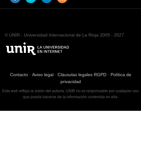
© UNIR - Universidad Internacional de La Rioja 2009 - 2027
Contacto
·
Aviso legal
·
Cláusulas legales RGPD
·
Política de
privacidad
Esta web refleja la visión del autor/a; UNIR no es responsable por cualquier uso
que pueda hacerse de la información contenida en ella.