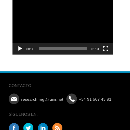
Reproductor
de
vídeo
00:00
01:31
CONTACTO
research.mgt@unir.net
+34 91 567 43 91
SÍGUENOS EN: