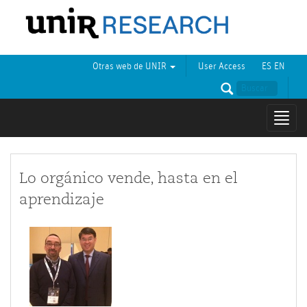
Otras web de UNIR
User Access
ES
EN
Mostr
naveg
Lo orgánico vende, hasta en el
aprendizaje