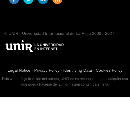
© UNIR - Universidad Internacional de La Rioja 2009 - 2027
Legal Notice
·
Privacy Policy
·
Identifying Data
·
Cookies Policy
Esta web refleja la visión del autor/a; UNIR no es responsable por cualquier uso
que pueda hacerse de la información contenida en ella.