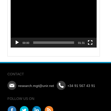
Video
Player
00:00
01:31
CONTACT
research.mgt@unir.net
+34 91 567 43 91
FOLLOW US ON: