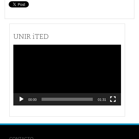
UNIR iTED
Reproductor
de
vídeo
00:00
01:31
CONTACTO