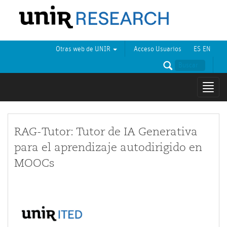
Otras web de UNIR
Acceso Usuarios
ES
EN
Mostr
naveg
RAG-Tutor: Tutor de IA Generativa
para el aprendizaje autodirigido en
MOOCs