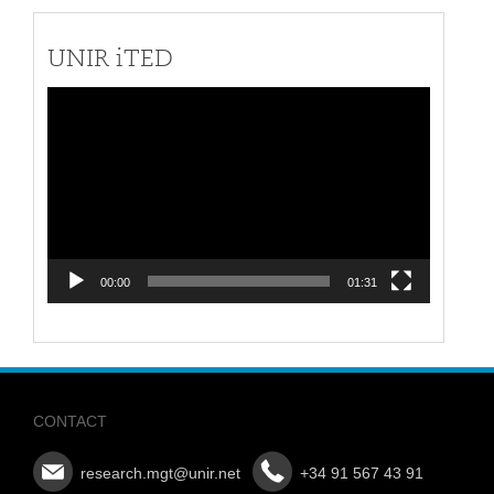
UNIR iTED
Video
Player
00:00
01:31
CONTACT
research.mgt@unir.net
+34 91 567 43 91