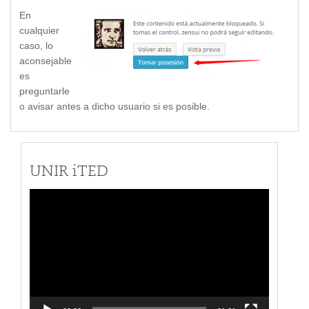
En
cualquier
caso, lo
aconsejable
es
preguntarle
o avisar antes a dicho usuario si es posible.
UNIR iTED
Video
Player