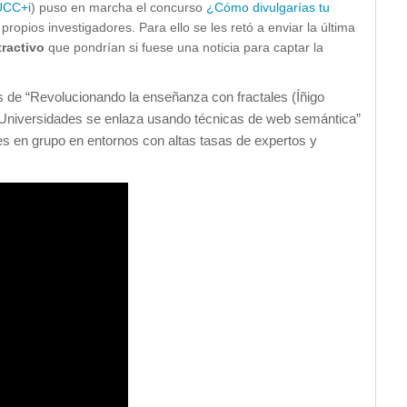
UCC+i
) puso en marcha el concurso
¿Cómo divulgarías tu
 propios investigadores. Para ello se les retó a enviar la última
atractivo
que pondrían si fuese una noticia para captar la
s de “Revolucionando la enseñanza con fractales (Íñigo
as Universidades se enlaza usando técnicas de web semántica”
es en grupo en entornos con altas tasas de expertos y