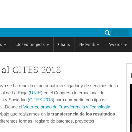
ts
Closed projects
Chairs
Network
Awards
 al CITES 2018
 se ha reunido el personal investigador y de servicios de la
al de La Rioja (
UNIR
) en el Congreso Internacional de
P
s y Sociedad (
CITES 2018
) para compartir todo tipo de
as. Desde el
Vicerrectorado de Transferencia y Tecnología
abajo que realizamos en la
transferencia de los resultados
iferentes formas: registro de patentes, proyectos