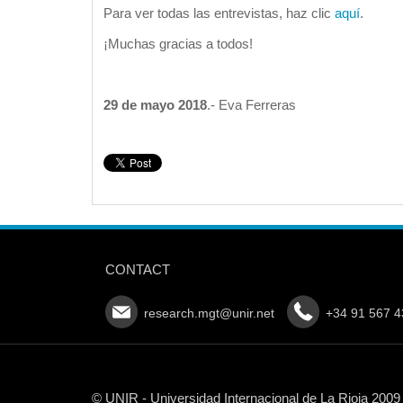
Para ver todas las entrevistas, haz clic
aquí
.
¡Muchas gracias a todos!
29 de mayo 2018
.- Eva Ferreras
CONTACT
research.mgt@unir.net
+34 91 567 4
© UNIR - Universidad Internacional de La Rioja 2009