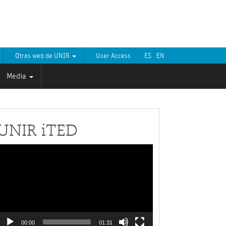
Otras web de UNIR
User Access
ES
EN
Media
UNIR iTED
Video
layer
00:00
01:31