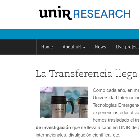
Home
About uR
News
Live projec
La Transferencia llega
Como cada año, en mayo
Universidad Internacion
Tecnologías Emergente
experiencias educativ
hemos trasladado el tr
de investigación
que se lleva a cabo en UNIR de d
internacionales, divulgación científica, etc.