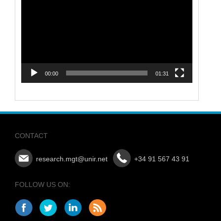
Player
00:00
01:31
CONTACT
research.mgt@unir.net
+34 91 567 43 91
FOLLOW US ON: