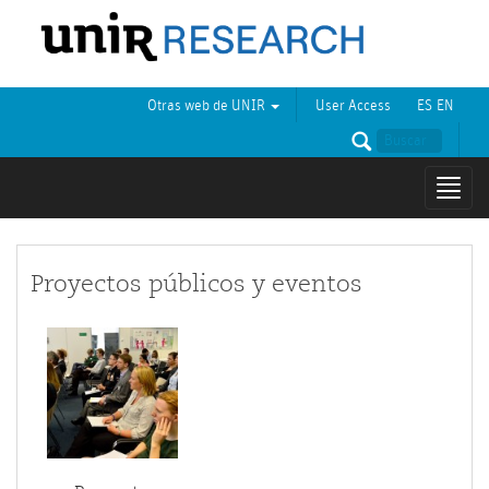
Otras web de UNIR
User Access
ES
EN
Mostr
naveg
Proyectos públicos y eventos