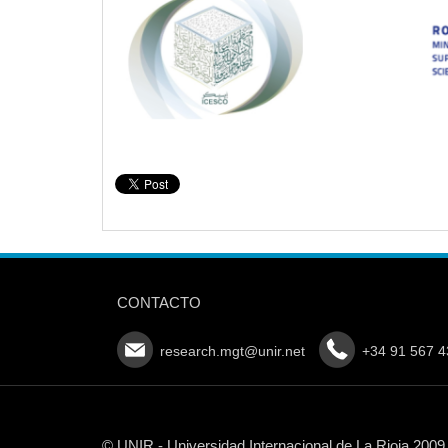
CONTACTO
research.mgt@unir.net
+34 91 567 4
© UNIR - Universidad Internacional de La Rioja 2009