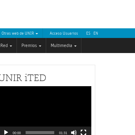
Otras web de UNIR
Acceso Usuarios
ES
EN
Red
Premios
Multimedia
UNIR iTED
Reproductor
de
ídeo
00:00
01:31