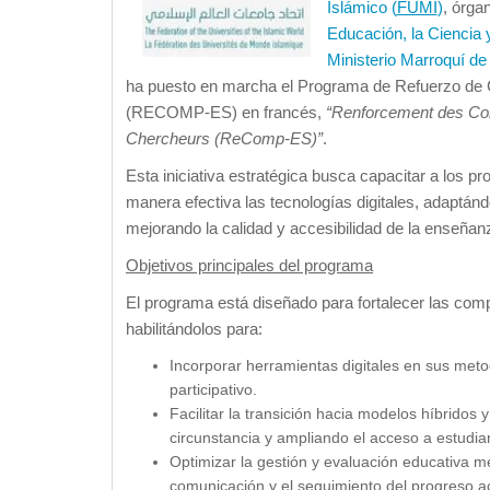
Islámico (
FUMI
)
, órga
Educación, la Ciencia y
Ministerio Marroquí de
ha puesto en marcha el Programa de Refuerzo de C
(RECOMP-ES) en francés,
“Renforcement des Co
Chercheurs (ReComp-ES)”
.
Esta iniciativa estratégica busca capacitar a los p
manera efectiva las tecnologías digitales, adaptán
mejorando la calidad y accesibilidad de la enseña
Objetivos principales del programa
El programa está diseñado para fortalecer las compe
habilitándolos para:
Incorporar herramientas digitales en sus met
participativo.
Facilitar la transición hacia modelos híbridos 
circunstancia y ampliando el acceso a estudia
Optimizar la gestión y evaluación educativa m
comunicación y el seguimiento del progreso 