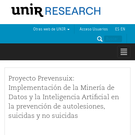
Otras web de UNIR
Acceso Usuarios
ES
EN
Mostr
naveg
Proyecto Prevensuix:
Implementación de la Minería de
Datos y la Inteligencia Artificial en
la prevención de autolesiones,
suicidas y no suicidas