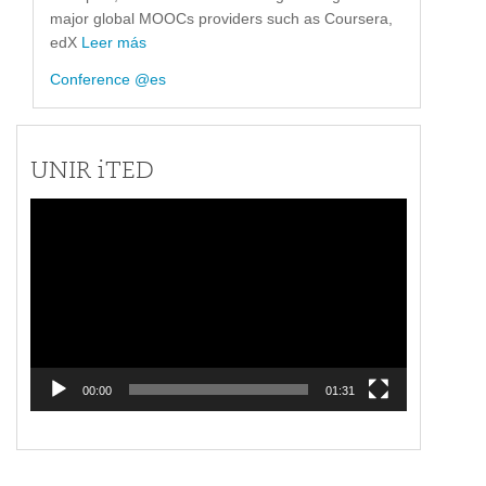
major global MOOCs providers such as Coursera,
edX
Leer más
Conference @es
UNIR iTED
Reproductor
de
vídeo
00:00
01:31