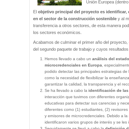
Unión Europea (dent
El
objetivo principal del proyecto es identificar
en el sector de la construcción sostenible
y al m
transferencia a otros sectores, de esta manera po
los sectores económicos.
Acabamos de culminar el primer año del proyecto, en
del segundo paquete de trabajo y cuyos resultados
Hemos llevado a cabo un
análisis del estad
microcredenciales en Europa
, especialment
podido detectar las principales estrategias d
como la necesidad de flexibilizar la enseñanza
garantizar la calidad, la transparencia y el r
Se ha llevado a cabo la
identificación de la
interacción que tuvimos con diferentes organi
educativas para detectar sus carencias y nec
diferentes como (1) estudiantes, (2) revisore
y emisores de microcredenciales. Debido a la
identificaron varios grupos de interés y se les i
Seguidamente se llevó a cabo la
definición 