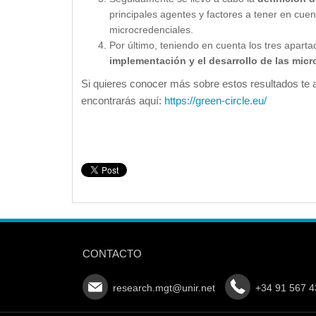
principales agentes y factores a tener en cue
microcredenciales.
Por último, teniendo en cuenta los tres apart
implementación y el desarrollo de las micr
Si quieres conocer más sobre estos resultados te 
encontrarás aquí:
https://green-circle.eu/
CONTACTO
research.mgt@unir.net
+34 91 567 4