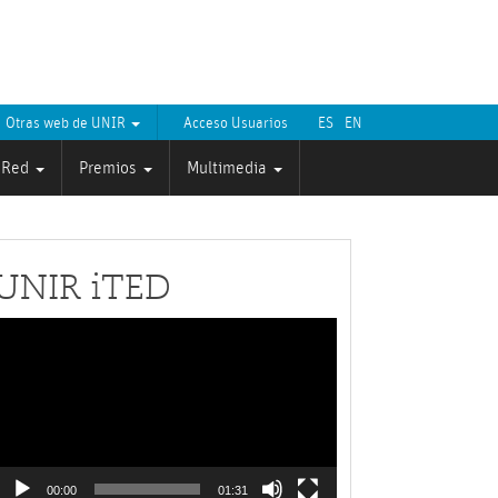
Otras web de UNIR
Acceso Usuarios
ES
EN
Red
Premios
Multimedia
UNIR iTED
Reproductor
de
ídeo
00:00
01:31