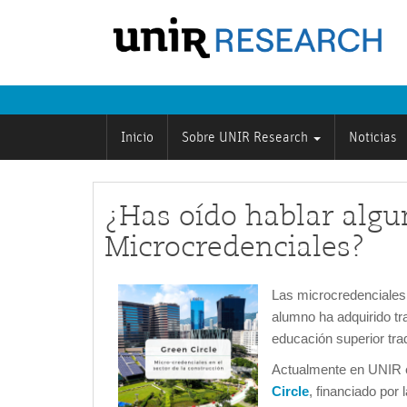
Inicio
Sobre UNIR Research
Noticias
¿Has oído hablar algu
Microcredenciales?
Las microcredenciales 
alumno ha adquirido tr
educación superior trad
Actualmente en UNIR
Circle
, financiado por l