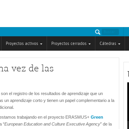
Proyectos activos
Proyectos cerrados
Cátedras
na vez de las
son el registro de los resultados de aprendizaje que un
v
as un aprendizaje corto y tienen un papel complementario a la
icional.
 estamos trabajando en el proyecto ERASMUS+
Green
a “
European Education and Culture Executive Agency
” de la