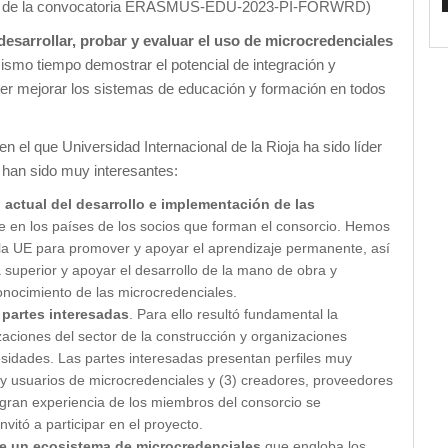
ro de la convocatoria ERASMUS-EDU-2023-PI-FORWRD)
, desarrollar, probar y evaluar el uso de microcredenciales
ismo tiempo demostrar el potencial de integración y
der mejorar los sistemas de educación y formación en todos
 el que Universidad Internacional de la Rioja ha sido líder
 han sido muy interesantes:
o actual del desarrollo e implementación de las
e en los países de los socios que forman el consorcio. Hemos
e la UE para promover y apoyar el aprendizaje permanente, así
 superior y apoyar el desarrollo de la mano de obra y
econocimiento de las microcredenciales.
s partes interesadas
. Para ello resultó fundamental la
zaciones del sector de la construcción y organizaciones
esidades. Las partes interesadas presentan perfiles muy
s y usuarios de microcredenciales y (3) creadores, proveedores
 gran experiencia de los miembros del consorcio se
nvitó a participar en el proyecto.
de un ecosistema de microcredenciales
que engloba los