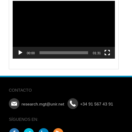
Reproductor
de
vídeo
00:00
01:31
CONTACTO
research.mgt@unir.net
+34 91 567 43 91
SÍGUENOS EN: