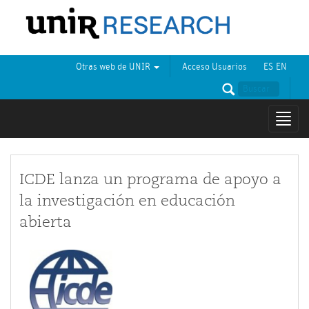
Otras web de UNIR
Acceso Usuarios
ES
EN
Mostr
naveg
ICDE lanza un programa de apoyo a
la investigación en educación
abierta