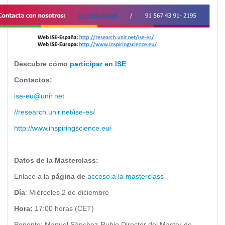
Descubre cómo
participar
en ISE
.
Contactos:
ise-eu@unir.net
//research.unir.net/ise-es/
http://www.inspiringscience.eu/
Datos de la Masterclass:
Enlace a la
página de
acceso a la masterclass
Día
: Miércoles 2 de diciembre
Hora:
17:00 horas (CET)
Ponente: Manuel Sánchez-Rubio.Director del Master de