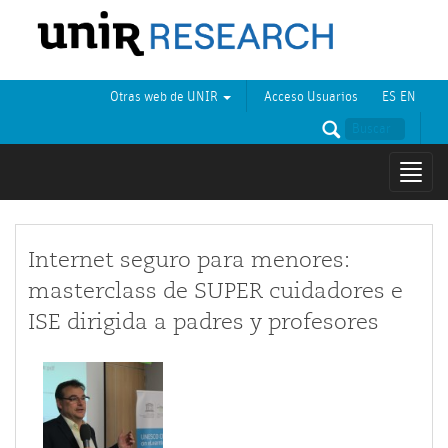
Otras web de UNIR
Acceso Usuarios
ES
EN
Mostr
naveg
Internet seguro para menores:
masterclass de SUPER cuidadores e
ISE dirigida a padres y profesores