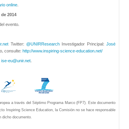
rio online
.
 de
2014
el evento.
r.net
Twitter:
@UNIRResearch
Investigador Principal:
José
o, consulte:
http://www.inspiring-science-education.net/
a
ise-eu@unir.net
.
uropea a través del Séptimo Programa Marco (FP7). Este documento
ecto Inspiring Science Education, la Comisión no se hace responsable
en dicho documento.