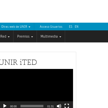
Otras web de UNIR
Acceso Usuarios
ES
EN
Red
Premios
Multimedia
UNIR iTED
Reproductor
de
ídeo
00:00
01:31