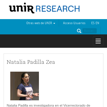
Otras web de UNIR
Acceso Usuarios
ES
EN
Mostr
naveg
Natalia Padilla Zea
Natalia Padilla es investigadora en el Vicerrectorado de