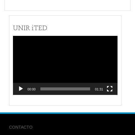
UNIR iTED
Reproductor
de
vídeo
00:00
01:31
CONTACTO