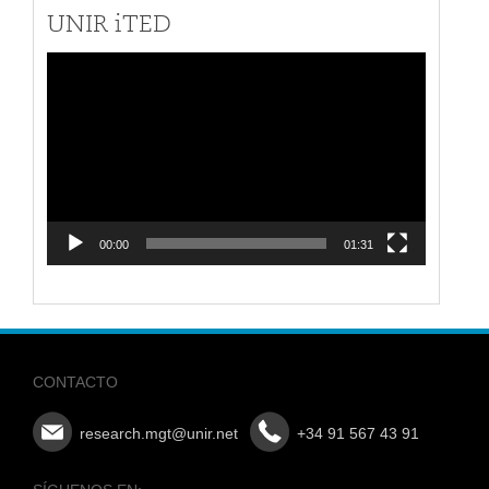
UNIR iTED
Reproductor
de
vídeo
00:00
01:31
CONTACTO
research.mgt@unir.net
+34 91 567 43 91