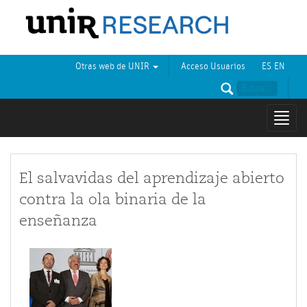
Otras web de UNIR
Acceso Usuarios
ES
EN
Mostr
naveg
El salvavidas del aprendizaje abierto
contra la ola binaria de la
enseñanza