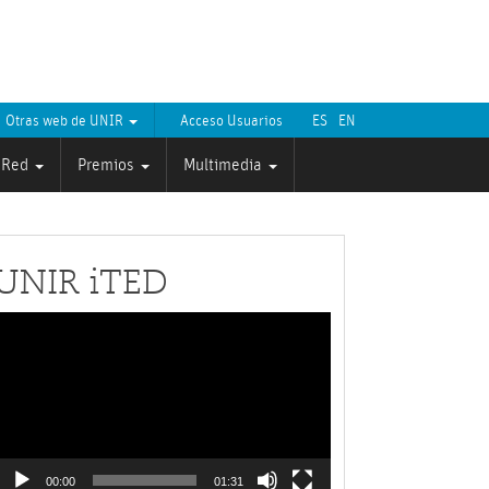
Otras web de UNIR
Acceso Usuarios
ES
EN
Red
Premios
Multimedia
UNIR iTED
Reproductor
de
ídeo
00:00
01:31