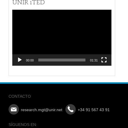
UNIR iTED
Reproductor
de
vídeo
00:00
01:31
CONTACTO
research.mgt@unir.net
+34 91 567 43 91
SÍGUENOS EN: