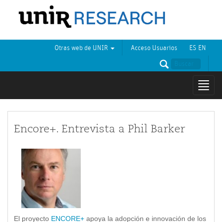
Otras web de UNIR
Acceso Usuarios
ES
EN
Mostr
naveg
Encore+. Entrevista a Phil Barker
El proyecto
ENCORE+
apoya la adopción e innovación de los