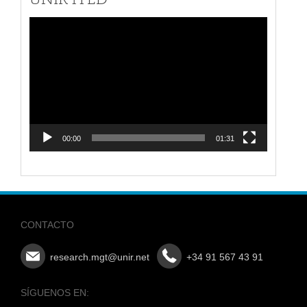
Reproductor
de
vídeo
00:00
01:31
CONTACTO
research.mgt@unir.net
+34 91 567 43 91
SÍGUENOS EN: