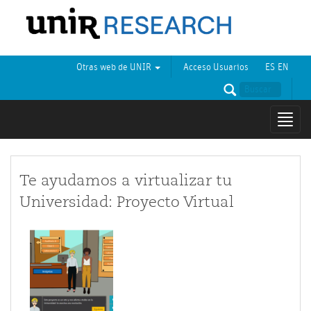
Otras web de UNIR
Acceso Usuarios
ES
EN
Mostr
naveg
Te ayudamos a virtualizar tu
Universidad: Proyecto Virtual