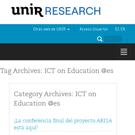
Otras web de UNIR
Acceso Usuarios
ES
EN
Mostr
naveg
Tag Archives: ICT on Education @es
Category Archives: ICT on
Education @es
¡La conferencia final del proyecto ARISA
está aquí!