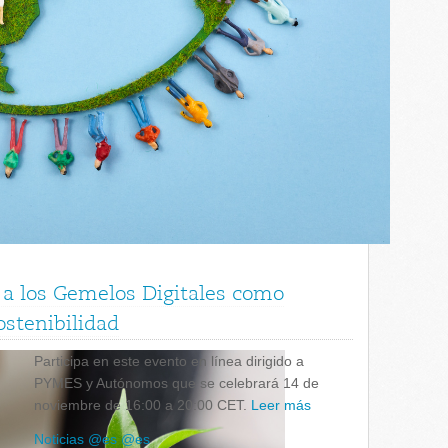
 a los Gemelos Digitales como
stenibilidad
Participa en este evento en línea dirigido a
PYMES y Autónomos que se celebrará 14 de
noviembre de 16:00 a 20:00 CET.
Leer más
Noticias @es @es