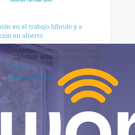
Noticias carrusel @es
sión en el trabajo híbrido y a
ción en abierto
El proyecto europeo ReWork lanza un curso
online gratuito que ofrece herramientas prácticas
para promover entornos laborales inclusivos y
Leer más
Noticias carrusel @es