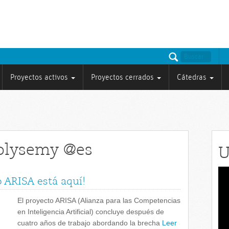
Proyectos activos
Proyectos cerrados
Cátedras
polysemy @es
U
Rep
o ARISA está aquí!
de
víd
El proyecto ARISA (Alianza para las Competencias
en Inteligencia Artificial) concluye después de
cuatro años de trabajo abordando la brecha
Leer