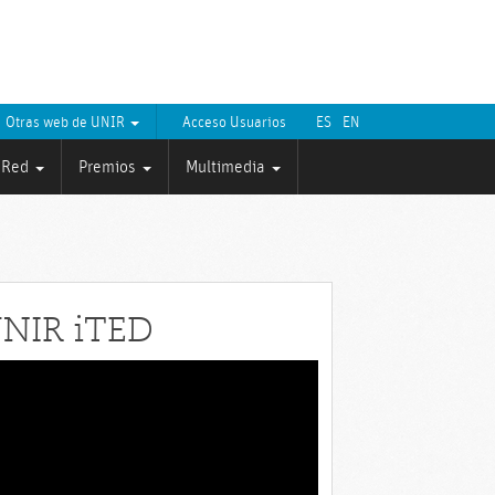
Otras web de UNIR
Acceso Usuarios
ES
EN
Red
Premios
Multimedia
NIR iTED
roductor
eo